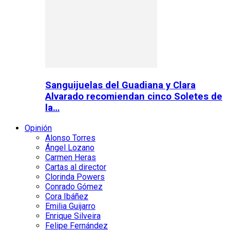
Sanguijuelas del Guadiana y Clara
Alvarado recomiendan cinco Soletes de
la…
Opinión
Alonso Torres
Ángel Lozano
Carmen Heras
Cartas al director
Clorinda Powers
Conrado Gómez
Cora Ibáñez
Emilia Guijarro
Enrique Silveira
Felipe Fernández