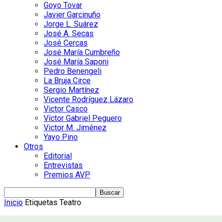
Goyo Tovar
Javier Garcinuño
Jorge L. Suárez
José A. Secas
José Cercas
José María Cumbreño
José María Saponi
Pedro Benengeli
La Bruja Circe
Sergio Martínez
Vicente Rodríguez Lázaro
Victor Casco
Víctor Gabriel Peguero
Victor M. Jiménez
Yayo Pino
Otros
Editorial
Entrevistas
Premios AVP
Inicio
Etiquetas
Teatro