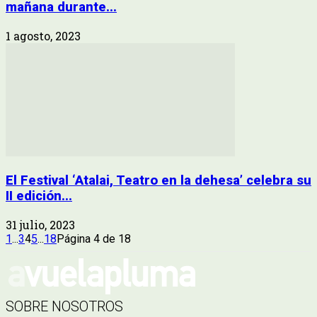
mañana durante...
1 agosto, 2023
El Festival ‘Atalai, Teatro en la dehesa’ celebra su
II edición...
31 julio, 2023
1
...
3
4
5
...
18
Página 4 de 18
SOBRE NOSOTROS