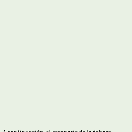
A continuación, el escenario de la dehesa