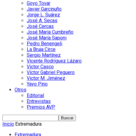
Goyo Tovar
Javier Garcinuño
Jorge L. Suárez
José A. Secas
José Cercas
José María Cumbreño
José María Saponi
Pedro Benengeli
La Bruja Circe
Sergio Martínez
Vicente Rodríguez Lázaro
Victor Casco
Víctor Gabriel Peguero
Victor M. Jiménez
Yayo Pino
Otros
Editorial
Entrevistas
Premios AVP
Inicio
Extremadura
Extremadura