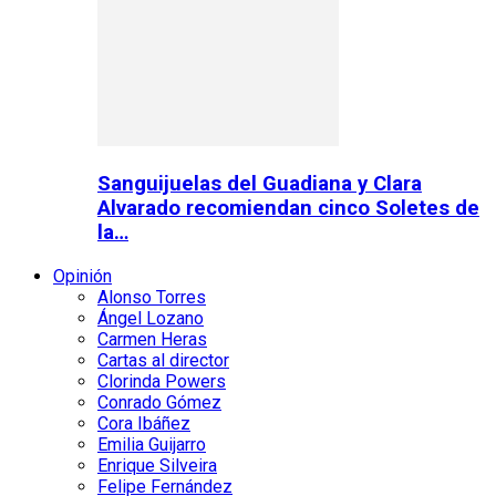
Sanguijuelas del Guadiana y Clara
Alvarado recomiendan cinco Soletes de
la…
Opinión
Alonso Torres
Ángel Lozano
Carmen Heras
Cartas al director
Clorinda Powers
Conrado Gómez
Cora Ibáñez
Emilia Guijarro
Enrique Silveira
Felipe Fernández