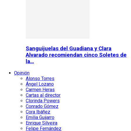
Sanguijuelas del Guadiana y Clara
Alvarado recomiendan cinco Soletes de
la…
Opinión
Alonso Torres
Ángel Lozano
Carmen Heras
Cartas al director
Clorinda Powers
Conrado Gómez
Cora Ibáñez
Emilia Guijarro
Enrique Silveira
Felipe Fernández