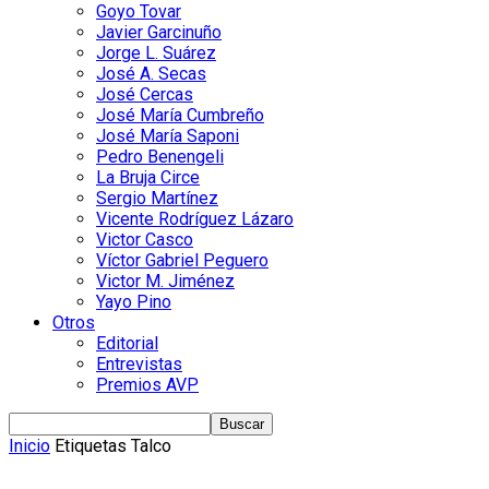
Goyo Tovar
Javier Garcinuño
Jorge L. Suárez
José A. Secas
José Cercas
José María Cumbreño
José María Saponi
Pedro Benengeli
La Bruja Circe
Sergio Martínez
Vicente Rodríguez Lázaro
Victor Casco
Víctor Gabriel Peguero
Victor M. Jiménez
Yayo Pino
Otros
Editorial
Entrevistas
Premios AVP
Inicio
Etiquetas
Talco