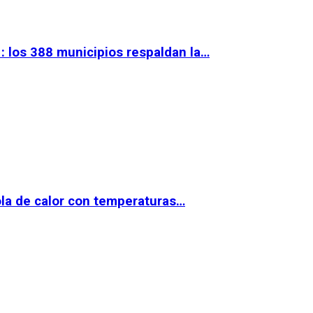
 los 388 municipios respaldan la…
la de calor con temperaturas…