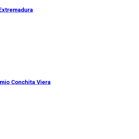
 Extremadura
remio Conchita Viera