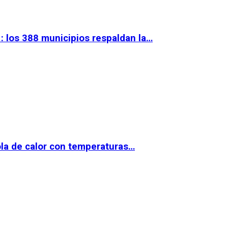
 los 388 municipios respaldan la…
la de calor con temperaturas…