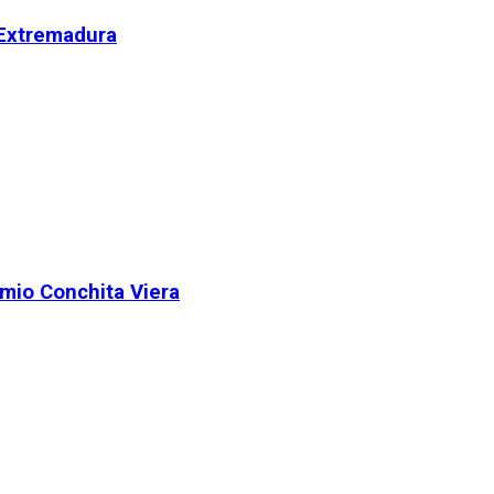
 Extremadura
remio Conchita Viera