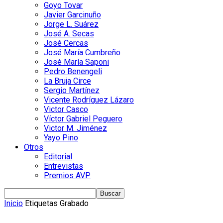
Goyo Tovar
Javier Garcinuño
Jorge L. Suárez
José A. Secas
José Cercas
José María Cumbreño
José María Saponi
Pedro Benengeli
La Bruja Circe
Sergio Martínez
Vicente Rodríguez Lázaro
Victor Casco
Víctor Gabriel Peguero
Victor M. Jiménez
Yayo Pino
Otros
Editorial
Entrevistas
Premios AVP
Inicio
Etiquetas
Grabado