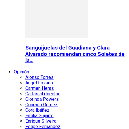
Sanguijuelas del Guadiana y Clara
Alvarado recomiendan cinco Soletes de
la…
Opinión
Alonso Torres
Ángel Lozano
Carmen Heras
Cartas al director
Clorinda Powers
Conrado Gómez
Cora Ibáñez
Emilia Guijarro
Enrique Silveira
Felipe Fernández