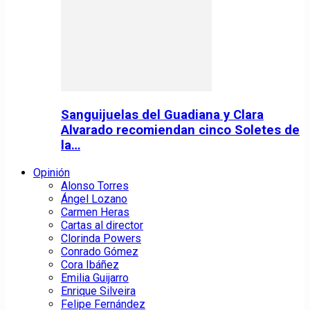
Sanguijuelas del Guadiana y Clara
Alvarado recomiendan cinco Soletes de
la…
Opinión
Alonso Torres
Ángel Lozano
Carmen Heras
Cartas al director
Clorinda Powers
Conrado Gómez
Cora Ibáñez
Emilia Guijarro
Enrique Silveira
Felipe Fernández