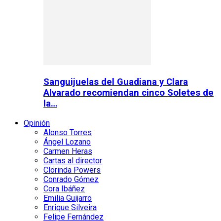
Sanguijuelas del Guadiana y Clara
Alvarado recomiendan cinco Soletes de
la…
Opinión
Alonso Torres
Ángel Lozano
Carmen Heras
Cartas al director
Clorinda Powers
Conrado Gómez
Cora Ibáñez
Emilia Guijarro
Enrique Silveira
Felipe Fernández