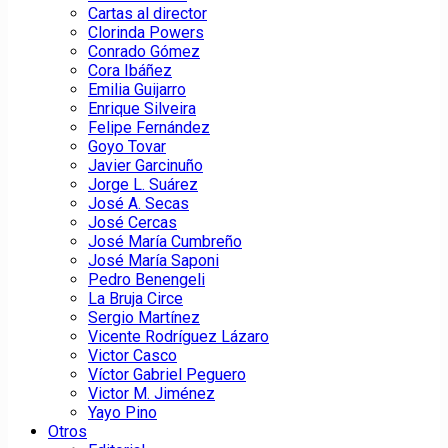
Cartas al director
Clorinda Powers
Conrado Gómez
Cora Ibáñez
Emilia Guijarro
Enrique Silveira
Felipe Fernández
Goyo Tovar
Javier Garcinuño
Jorge L. Suárez
José A. Secas
José Cercas
José María Cumbreño
José María Saponi
Pedro Benengeli
La Bruja Circe
Sergio Martínez
Vicente Rodríguez Lázaro
Victor Casco
Víctor Gabriel Peguero
Victor M. Jiménez
Yayo Pino
Otros