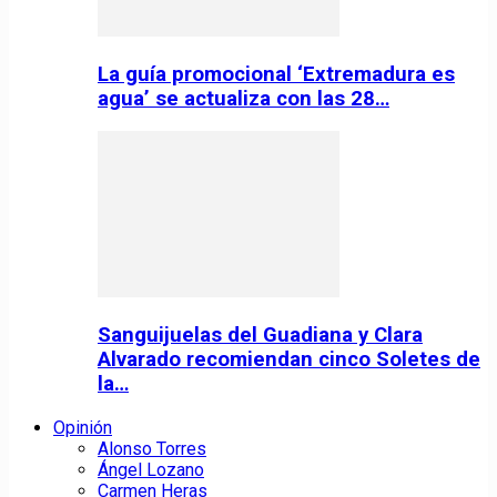
La guía promocional ‘Extremadura es
agua’ se actualiza con las 28…
Sanguijuelas del Guadiana y Clara
Alvarado recomiendan cinco Soletes de
la…
Opinión
Alonso Torres
Ángel Lozano
Carmen Heras