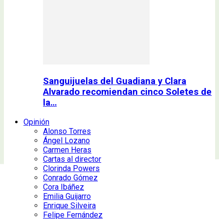
Sanguijuelas del Guadiana y Clara
Alvarado recomiendan cinco Soletes de
la…
Opinión
Alonso Torres
Ángel Lozano
Carmen Heras
Cartas al director
Clorinda Powers
Conrado Gómez
Cora Ibáñez
Emilia Guijarro
Enrique Silveira
Felipe Fernández