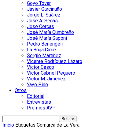
Goyo Tovar
Javier Garcinuño
Jorge L. Suárez
José A. Secas
José Cercas
José María Cumbreño
José María Saponi
Pedro Benengeli
La Bruja Circe
Sergio Martínez
Vicente Rodríguez Lázaro
Victor Casco
Víctor Gabriel Peguero
Victor M. Jiménez
Yayo Pino
Otros
Editorial
Entrevistas
Premios AVP
Inicio
Etiquetas
Comarca de La Vera