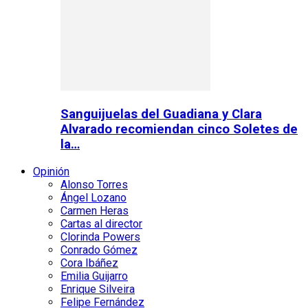
Sanguijuelas del Guadiana y Clara
Alvarado recomiendan cinco Soletes de
la…
Opinión
Alonso Torres
Ángel Lozano
Carmen Heras
Cartas al director
Clorinda Powers
Conrado Gómez
Cora Ibáñez
Emilia Guijarro
Enrique Silveira
Felipe Fernández