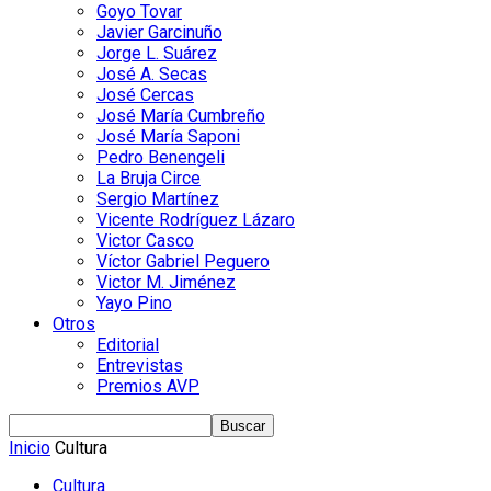
Goyo Tovar
Javier Garcinuño
Jorge L. Suárez
José A. Secas
José Cercas
José María Cumbreño
José María Saponi
Pedro Benengeli
La Bruja Circe
Sergio Martínez
Vicente Rodríguez Lázaro
Victor Casco
Víctor Gabriel Peguero
Victor M. Jiménez
Yayo Pino
Otros
Editorial
Entrevistas
Premios AVP
Inicio
Cultura
Cultura