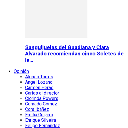
Sanguijuelas del Guadiana y Clara
Alvarado recomiendan cinco Soletes de
la…
Opinión
Alonso Torres
Ángel Lozano
Carmen Heras
Cartas al director
Clorinda Powers
Conrado Gómez
Cora Ibáñez
Emilia Guijarro
Enrique Silveira
Felipe Fernández