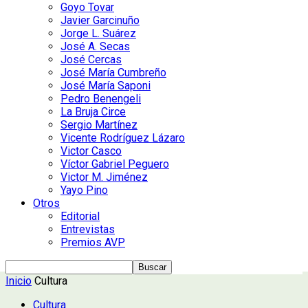
Goyo Tovar
Javier Garcinuño
Jorge L. Suárez
José A. Secas
José Cercas
José María Cumbreño
José María Saponi
Pedro Benengeli
La Bruja Circe
Sergio Martínez
Vicente Rodríguez Lázaro
Victor Casco
Víctor Gabriel Peguero
Victor M. Jiménez
Yayo Pino
Otros
Editorial
Entrevistas
Premios AVP
Inicio
Cultura
Cultura