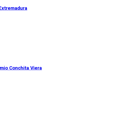
 Extremadura
remio Conchita Viera