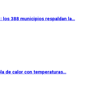
 los 388 municipios respaldan la…
la de calor con temperaturas…