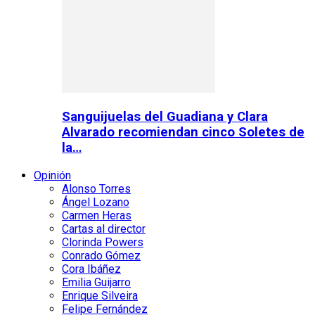
Sanguijuelas del Guadiana y Clara
Alvarado recomiendan cinco Soletes de
la…
Opinión
Alonso Torres
Ángel Lozano
Carmen Heras
Cartas al director
Clorinda Powers
Conrado Gómez
Cora Ibáñez
Emilia Guijarro
Enrique Silveira
Felipe Fernández