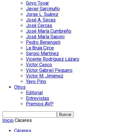
Goyo Tovar
Javier Garcinuño
Jorge L. Suárez
José A. Secas
José Cercas
José María Cumbreño
José María Saponi
Pedro Benengeli
La Bruja Circe
Sergio Martínez
Vicente Rodríguez Lázaro
Victor Casco
Víctor Gabriel Peguero
Victor M. Jiménez
Yayo Pino
Otros
Editorial
Entrevistas
Premios AVP
Inicio
Cáceres
Cáceres