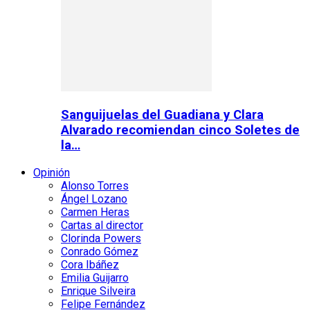
Sanguijuelas del Guadiana y Clara
Alvarado recomiendan cinco Soletes de
la…
Opinión
Alonso Torres
Ángel Lozano
Carmen Heras
Cartas al director
Clorinda Powers
Conrado Gómez
Cora Ibáñez
Emilia Guijarro
Enrique Silveira
Felipe Fernández