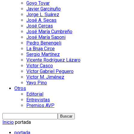
Goyo Tovar
Javier Garcinuño
Jorge L. Suárez
José A. Secas
José Cercas
José María Cumbreño
José María Saponi
Pedro Benengeli
La Bruja Circe
Sergio Martínez
Vicente Rodríguez Lázaro
Victor Casco
Víctor Gabriel Peguero
Victor M. Jiménez
Yayo Pino
Otros
Editorial
Entrevistas
Premios AVP
Inicio
portada
portada