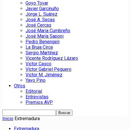
Goyo Tovar
Javier Garcinuño
Jorge L. Suárez
José A. Secas
José Cercas
José María Cumbreño
José María Saponi
Pedro Benengeli
La Bruja Circe
Sergio Martínez
Vicente Rodríguez Lázaro
Victor Casco
Víctor Gabriel Peguero
Victor M. Jiménez
Yayo Pino
Otros
Editorial
Entrevistas
Premios AVP
Inicio
Extremadura
Extremadura