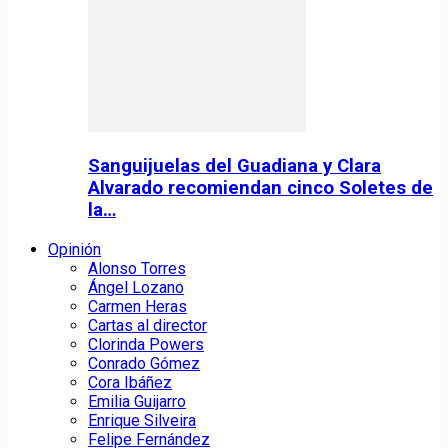
Sanguijuelas del Guadiana y Clara
Alvarado recomiendan cinco Soletes de
la…
Opinión
Alonso Torres
Ángel Lozano
Carmen Heras
Cartas al director
Clorinda Powers
Conrado Gómez
Cora Ibáñez
Emilia Guijarro
Enrique Silveira
Felipe Fernández