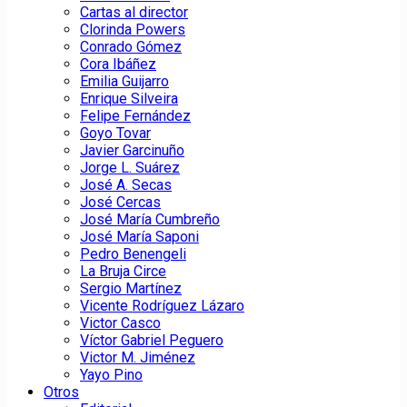
Cartas al director
Clorinda Powers
Conrado Gómez
Cora Ibáñez
Emilia Guijarro
Enrique Silveira
Felipe Fernández
Goyo Tovar
Javier Garcinuño
Jorge L. Suárez
José A. Secas
José Cercas
José María Cumbreño
José María Saponi
Pedro Benengeli
La Bruja Circe
Sergio Martínez
Vicente Rodríguez Lázaro
Victor Casco
Víctor Gabriel Peguero
Victor M. Jiménez
Yayo Pino
Otros