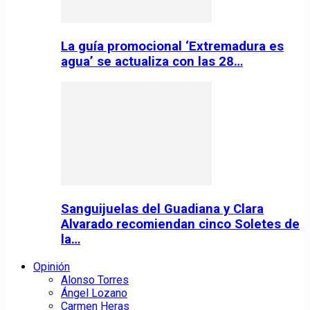
La guía promocional ‘Extremadura es
agua’ se actualiza con las 28…
Sanguijuelas del Guadiana y Clara
Alvarado recomiendan cinco Soletes de
la…
Opinión
Alonso Torres
Ángel Lozano
Carmen Heras