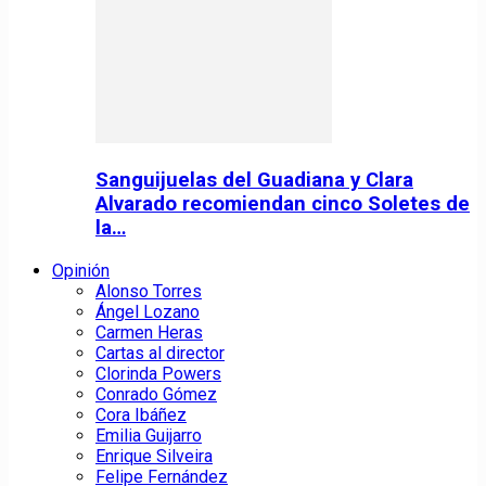
Sanguijuelas del Guadiana y Clara
Alvarado recomiendan cinco Soletes de
la…
Opinión
Alonso Torres
Ángel Lozano
Carmen Heras
Cartas al director
Clorinda Powers
Conrado Gómez
Cora Ibáñez
Emilia Guijarro
Enrique Silveira
Felipe Fernández