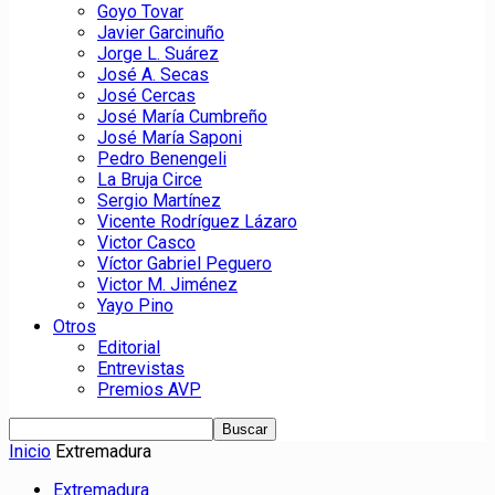
Goyo Tovar
Javier Garcinuño
Jorge L. Suárez
José A. Secas
José Cercas
José María Cumbreño
José María Saponi
Pedro Benengeli
La Bruja Circe
Sergio Martínez
Vicente Rodríguez Lázaro
Victor Casco
Víctor Gabriel Peguero
Victor M. Jiménez
Yayo Pino
Otros
Editorial
Entrevistas
Premios AVP
Inicio
Extremadura
Extremadura