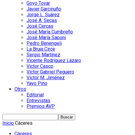
Goyo Tovar
Javier Garcinuño
Jorge L. Suárez
José A. Secas
José Cercas
José María Cumbreño
José María Saponi
Pedro Benengeli
La Bruja Circe
Sergio Martínez
Vicente Rodríguez Lázaro
Victor Casco
Víctor Gabriel Peguero
Victor M. Jiménez
Yayo Pino
Otros
Editorial
Entrevistas
Premios AVP
Inicio
Cáceres
Cáceres