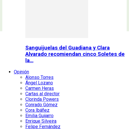
Sanguijuelas del Guadiana y Clara
Alvarado recomiendan cinco Soletes de
la…
Opinión
Alonso Torres
Ángel Lozano
Carmen Heras
Cartas al director
Clorinda Powers
Conrado Gómez
Cora Ibáñez
Emilia Guijarro
Enrique Silveira
Felipe Fernández