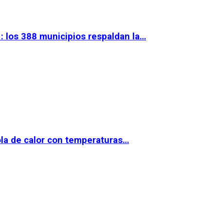
 los 388 municipios respaldan la…
la de calor con temperaturas…