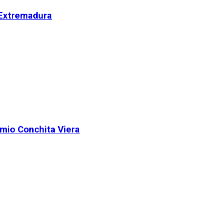
 Extremadura
remio Conchita Viera