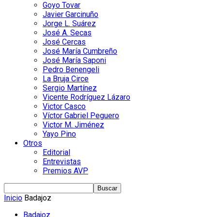
Goyo Tovar
Javier Garcinuño
Jorge L. Suárez
José A. Secas
José Cercas
José María Cumbreño
José María Saponi
Pedro Benengeli
La Bruja Circe
Sergio Martínez
Vicente Rodríguez Lázaro
Victor Casco
Víctor Gabriel Peguero
Victor M. Jiménez
Yayo Pino
Otros
Editorial
Entrevistas
Premios AVP
Inicio
Badajoz
Badajoz