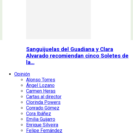
Sanguijuelas del Guadiana y Clara
Alvarado recomiendan cinco Soletes de
la…
Opinión
Alonso Torres
Ángel Lozano
Carmen Heras
Cartas al director
Clorinda Powers
Conrado Gómez
Cora Ibáñez
Emilia Guijarro
Enrique Silveira
Felipe Fernández