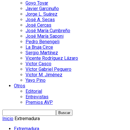
Goyo Tovar
Javier Garcinuño
Jorge L. Suárez
José A. Secas
José Cercas
José María Cumbreño
José María Saponi
Pedro Benengeli
La Bruja Circe
Sergio Martínez
Vicente Rodríguez Lázaro
Victor Casco
Víctor Gabriel Peguero
Victor M. Jiménez
Yayo Pino
Otros
Editorial
Entrevistas
Premios AVP
Inicio
Extremadura
Extremadura