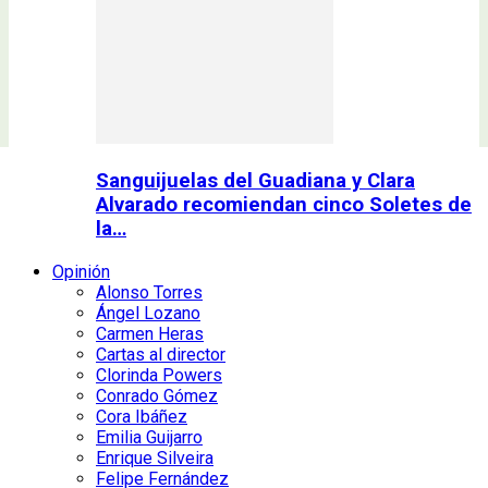
Sanguijuelas del Guadiana y Clara
Alvarado recomiendan cinco Soletes de
la…
Opinión
Alonso Torres
Ángel Lozano
Carmen Heras
Cartas al director
Clorinda Powers
Conrado Gómez
Cora Ibáñez
Emilia Guijarro
Enrique Silveira
Felipe Fernández