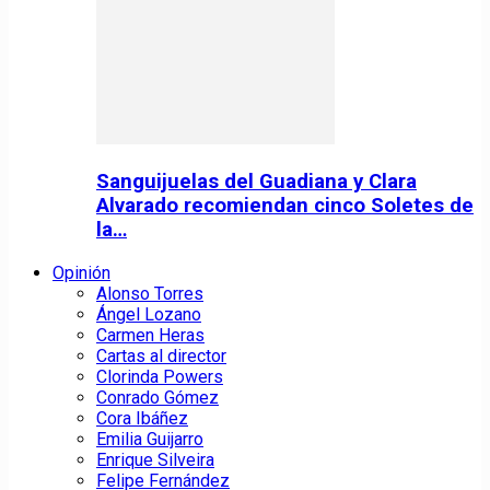
Sanguijuelas del Guadiana y Clara
Alvarado recomiendan cinco Soletes de
la…
Opinión
Alonso Torres
Ángel Lozano
Carmen Heras
Cartas al director
Clorinda Powers
Conrado Gómez
Cora Ibáñez
Emilia Guijarro
Enrique Silveira
Felipe Fernández