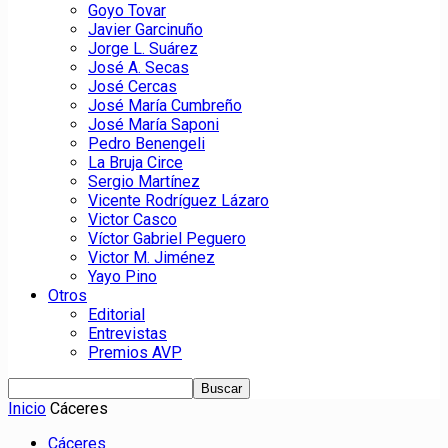
Goyo Tovar
Javier Garcinuño
Jorge L. Suárez
José A. Secas
José Cercas
José María Cumbreño
José María Saponi
Pedro Benengeli
La Bruja Circe
Sergio Martínez
Vicente Rodríguez Lázaro
Victor Casco
Víctor Gabriel Peguero
Victor M. Jiménez
Yayo Pino
Otros
Editorial
Entrevistas
Premios AVP
Inicio
Cáceres
Cáceres