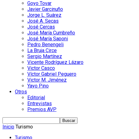
Goyo Tovar
Javier Garcinuño
Jorge L. Suárez
José A. Secas
José Cercas
José María Cumbreño
José María Saponi
Pedro Benengeli
La Bruja Circe
Sergio Martínez
Vicente Rodríguez Lázaro
Victor Casco
Víctor Gabriel Peguero
Victor M. Jiménez
Yayo Pino
Otros
Editorial
Entrevistas
Premios AVP
Inicio
Turismo
Turismo