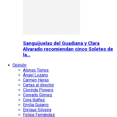
Sanguijuelas del Guadiana y Clara
Alvarado recomiendan cinco Soletes de
la…
Opinión
Alonso Torres
Ángel Lozano
Carmen Heras
Cartas al director
Clorinda Powers
Conrado Gómez
Cora Ibáñez
Emilia Guijarro
Enrique Silveira
Felipe Fernández