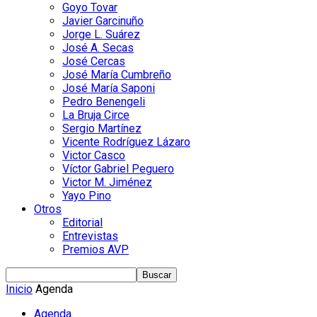
Goyo Tovar
Javier Garcinuño
Jorge L. Suárez
José A. Secas
José Cercas
José María Cumbreño
José María Saponi
Pedro Benengeli
La Bruja Circe
Sergio Martínez
Vicente Rodríguez Lázaro
Victor Casco
Víctor Gabriel Peguero
Victor M. Jiménez
Yayo Pino
Otros
Editorial
Entrevistas
Premios AVP
Inicio
Agenda
Agenda