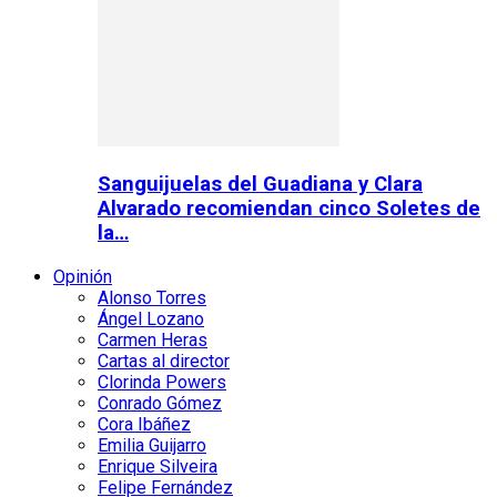
Sanguijuelas del Guadiana y Clara
Alvarado recomiendan cinco Soletes de
la…
Opinión
Alonso Torres
Ángel Lozano
Carmen Heras
Cartas al director
Clorinda Powers
Conrado Gómez
Cora Ibáñez
Emilia Guijarro
Enrique Silveira
Felipe Fernández