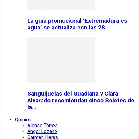
La guía promocional ‘Extremadura es
agua’ se actualiza con las 28…
Sanguijuelas del Guadiana y Clara
Alvarado recomiendan cinco Soletes de
la…
Opinión
Alonso Torres
Ángel Lozano
Carmen Heras