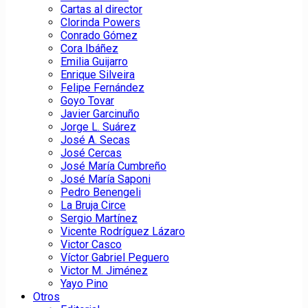
Cartas al director
Clorinda Powers
Conrado Gómez
Cora Ibáñez
Emilia Guijarro
Enrique Silveira
Felipe Fernández
Goyo Tovar
Javier Garcinuño
Jorge L. Suárez
José A. Secas
José Cercas
José María Cumbreño
José María Saponi
Pedro Benengeli
La Bruja Circe
Sergio Martínez
Vicente Rodríguez Lázaro
Victor Casco
Víctor Gabriel Peguero
Victor M. Jiménez
Yayo Pino
Otros