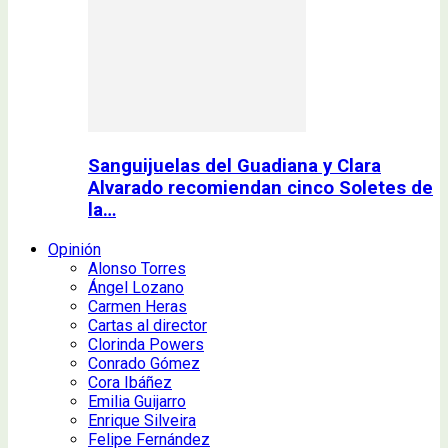
Sanguijuelas del Guadiana y Clara
Alvarado recomiendan cinco Soletes de
la…
Opinión
Alonso Torres
Ángel Lozano
Carmen Heras
Cartas al director
Clorinda Powers
Conrado Gómez
Cora Ibáñez
Emilia Guijarro
Enrique Silveira
Felipe Fernández