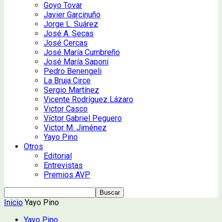
Goyo Tovar
Javier Garcinuño
Jorge L. Suárez
José A. Secas
José Cercas
José María Cumbreño
José María Saponi
Pedro Benengeli
La Bruja Circe
Sergio Martínez
Vicente Rodríguez Lázaro
Victor Casco
Víctor Gabriel Peguero
Victor M. Jiménez
Yayo Pino
Otros
Editorial
Entrevistas
Premios AVP
Inicio
Yayo Pino
Yayo Pino