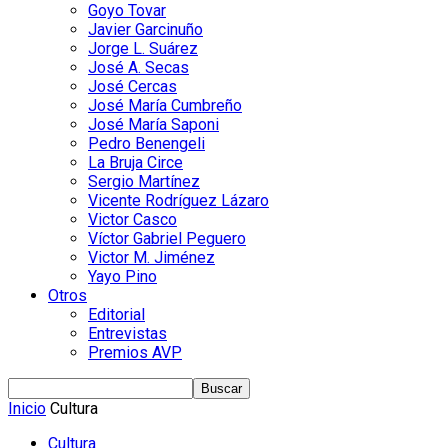
Goyo Tovar
Javier Garcinuño
Jorge L. Suárez
José A. Secas
José Cercas
José María Cumbreño
José María Saponi
Pedro Benengeli
La Bruja Circe
Sergio Martínez
Vicente Rodríguez Lázaro
Victor Casco
Víctor Gabriel Peguero
Victor M. Jiménez
Yayo Pino
Otros
Editorial
Entrevistas
Premios AVP
Inicio
Cultura
Cultura