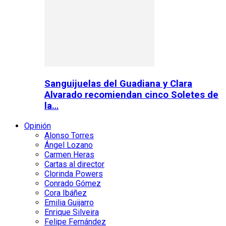
Sanguijuelas del Guadiana y Clara
Alvarado recomiendan cinco Soletes de
la…
Opinión
Alonso Torres
Ángel Lozano
Carmen Heras
Cartas al director
Clorinda Powers
Conrado Gómez
Cora Ibáñez
Emilia Guijarro
Enrique Silveira
Felipe Fernández