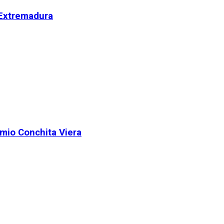
 Extremadura
remio Conchita Viera