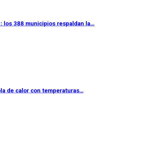
 los 388 municipios respaldan la…
la de calor con temperaturas…