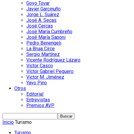
Goyo Tovar
Javier Garcinuño
Jorge L. Suárez
José A. Secas
José Cercas
José María Cumbreño
José María Saponi
Pedro Benengeli
La Bruja Circe
Sergio Martínez
Vicente Rodríguez Lázaro
Victor Casco
Víctor Gabriel Peguero
Victor M. Jiménez
Yayo Pino
Otros
Editorial
Entrevistas
Premios AVP
Inicio
Turismo
Turismo