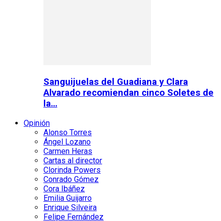
Sanguijuelas del Guadiana y Clara
Alvarado recomiendan cinco Soletes de
la…
Opinión
Alonso Torres
Ángel Lozano
Carmen Heras
Cartas al director
Clorinda Powers
Conrado Gómez
Cora Ibáñez
Emilia Guijarro
Enrique Silveira
Felipe Fernández