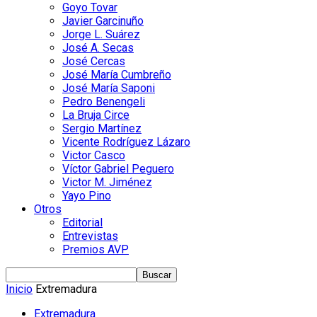
Goyo Tovar
Javier Garcinuño
Jorge L. Suárez
José A. Secas
José Cercas
José María Cumbreño
José María Saponi
Pedro Benengeli
La Bruja Circe
Sergio Martínez
Vicente Rodríguez Lázaro
Victor Casco
Víctor Gabriel Peguero
Victor M. Jiménez
Yayo Pino
Otros
Editorial
Entrevistas
Premios AVP
Inicio
Extremadura
Extremadura