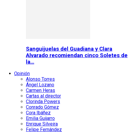
Sanguijuelas del Guadiana y Clara
Alvarado recomiendan cinco Soletes de
la…
Opinión
Alonso Torres
Ángel Lozano
Carmen Heras
Cartas al director
Clorinda Powers
Conrado Gómez
Cora Ibáñez
Emilia Guijarro
Enrique Silveira
Felipe Fernández