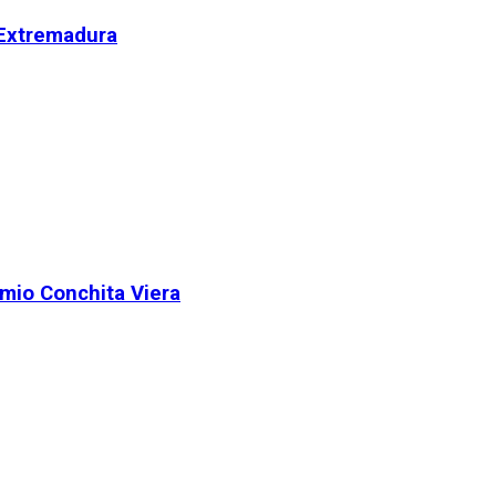
 Extremadura
remio Conchita Viera