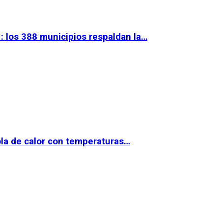
 los 388 municipios respaldan la…
la de calor con temperaturas…