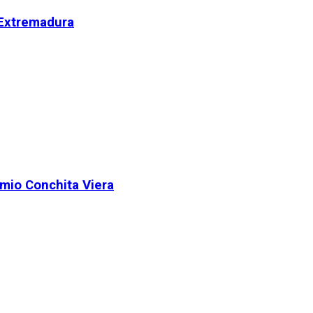
 Extremadura
remio Conchita Viera