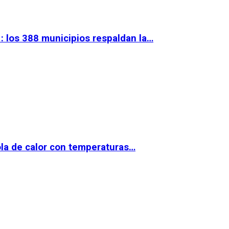
 los 388 municipios respaldan la…
la de calor con temperaturas…