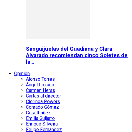
Sanguijuelas del Guadiana y Clara
Alvarado recomiendan cinco Soletes de
la…
Opinión
Alonso Torres
Ángel Lozano
Carmen Heras
Cartas al director
Clorinda Powers
Conrado Gómez
Cora Ibáñez
Emilia Guijarro
Enrique Silveira
Felipe Fernández