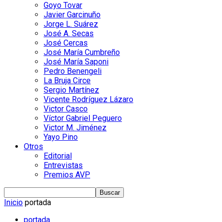
Goyo Tovar
Javier Garcinuño
Jorge L. Suárez
José A. Secas
José Cercas
José María Cumbreño
José María Saponi
Pedro Benengeli
La Bruja Circe
Sergio Martínez
Vicente Rodríguez Lázaro
Victor Casco
Víctor Gabriel Peguero
Victor M. Jiménez
Yayo Pino
Otros
Editorial
Entrevistas
Premios AVP
Inicio
portada
portada