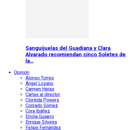
Sanguijuelas del Guadiana y Clara
Alvarado recomiendan cinco Soletes de
la…
Opinión
Alonso Torres
Ángel Lozano
Carmen Heras
Cartas al director
Clorinda Powers
Conrado Gómez
Cora Ibáñez
Emilia Guijarro
Enrique Silveira
Felipe Fernández