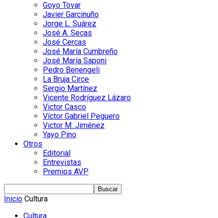
Goyo Tovar
Javier Garcinuño
Jorge L. Suárez
José A. Secas
José Cercas
José María Cumbreño
José María Saponi
Pedro Benengeli
La Bruja Circe
Sergio Martínez
Vicente Rodríguez Lázaro
Victor Casco
Víctor Gabriel Peguero
Victor M. Jiménez
Yayo Pino
Otros
Editorial
Entrevistas
Premios AVP
Inicio
Cultura
Cultura