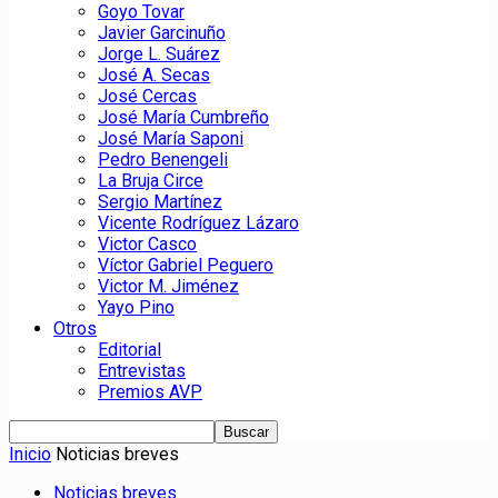
Goyo Tovar
Javier Garcinuño
Jorge L. Suárez
José A. Secas
José Cercas
José María Cumbreño
José María Saponi
Pedro Benengeli
La Bruja Circe
Sergio Martínez
Vicente Rodríguez Lázaro
Victor Casco
Víctor Gabriel Peguero
Victor M. Jiménez
Yayo Pino
Otros
Editorial
Entrevistas
Premios AVP
Inicio
Noticias breves
Noticias breves