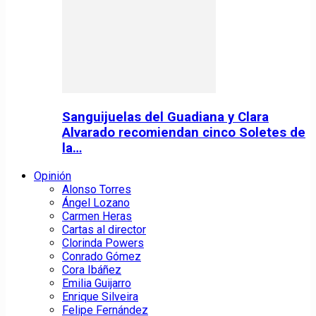
Sanguijuelas del Guadiana y Clara
Alvarado recomiendan cinco Soletes de
la…
Opinión
Alonso Torres
Ángel Lozano
Carmen Heras
Cartas al director
Clorinda Powers
Conrado Gómez
Cora Ibáñez
Emilia Guijarro
Enrique Silveira
Felipe Fernández