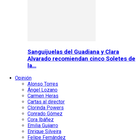
Sanguijuelas del Guadiana y Clara
Alvarado recomiendan cinco Soletes de
la…
Opinión
Alonso Torres
Ángel Lozano
Carmen Heras
Cartas al director
Clorinda Powers
Conrado Gómez
Cora Ibáñez
Emilia Guijarro
Enrique Silveira
Felipe Fernández