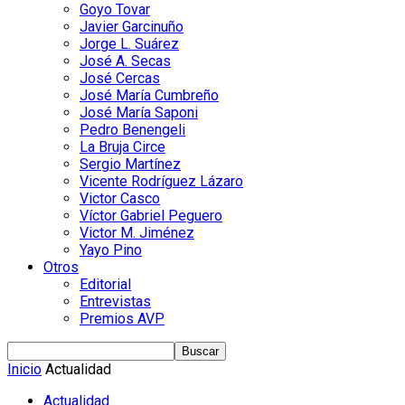
Goyo Tovar
Javier Garcinuño
Jorge L. Suárez
José A. Secas
José Cercas
José María Cumbreño
José María Saponi
Pedro Benengeli
La Bruja Circe
Sergio Martínez
Vicente Rodríguez Lázaro
Victor Casco
Víctor Gabriel Peguero
Victor M. Jiménez
Yayo Pino
Otros
Editorial
Entrevistas
Premios AVP
Inicio
Actualidad
Actualidad