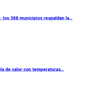
 los 388 municipios respaldan la…
la de calor con temperaturas…