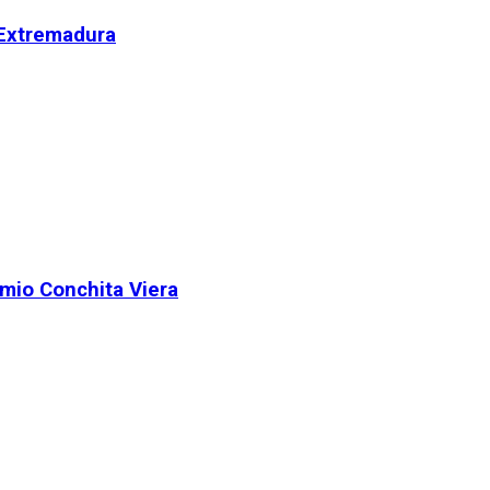
 Extremadura
remio Conchita Viera