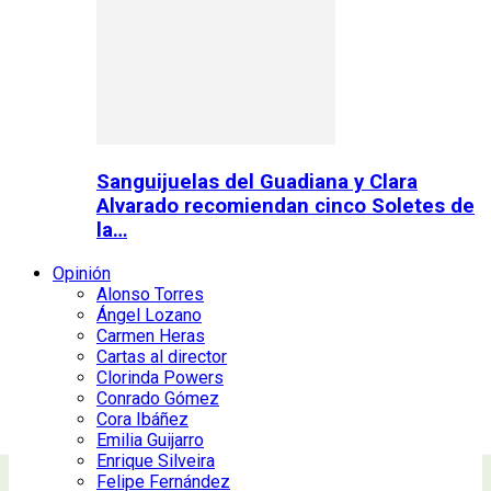
Sanguijuelas del Guadiana y Clara
Alvarado recomiendan cinco Soletes de
la…
Opinión
Alonso Torres
Ángel Lozano
Carmen Heras
Cartas al director
Clorinda Powers
Conrado Gómez
Cora Ibáñez
Emilia Guijarro
Enrique Silveira
Felipe Fernández