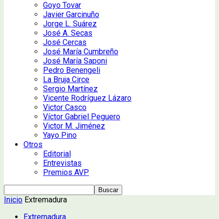
Goyo Tovar
Javier Garcinuño
Jorge L. Suárez
José A. Secas
José Cercas
José María Cumbreño
José María Saponi
Pedro Benengeli
La Bruja Circe
Sergio Martínez
Vicente Rodríguez Lázaro
Victor Casco
Víctor Gabriel Peguero
Victor M. Jiménez
Yayo Pino
Otros
Editorial
Entrevistas
Premios AVP
Inicio
Extremadura
Extremadura