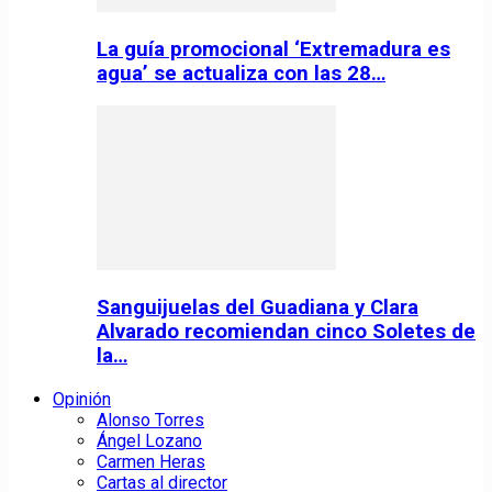
La guía promocional ‘Extremadura es
agua’ se actualiza con las 28…
Sanguijuelas del Guadiana y Clara
Alvarado recomiendan cinco Soletes de
la…
Opinión
Alonso Torres
Ángel Lozano
Carmen Heras
Cartas al director