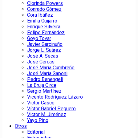
Clorinda Powers
Conrado Gómez
Cora Ibáñez
Emilia Guijarro
Enrique Silveira
Felipe Fernández
Goyo Tovar
Javier Garcinuño
Jorge L. Suárez
José A. Secas
José Cercas
José María Cumbreño
José María Saponi
Pedro Benengeli
La Bruja Circe
Sergio Martínez
Vicente Rodríguez Lázaro
Victor Casco
Víctor Gabriel Peguero
Victor M. Jiménez
Yayo Pino
Otros
Editorial
Entrevistas