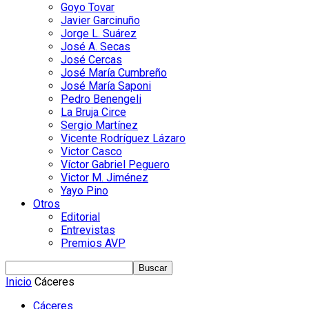
Goyo Tovar
Javier Garcinuño
Jorge L. Suárez
José A. Secas
José Cercas
José María Cumbreño
José María Saponi
Pedro Benengeli
La Bruja Circe
Sergio Martínez
Vicente Rodríguez Lázaro
Victor Casco
Víctor Gabriel Peguero
Victor M. Jiménez
Yayo Pino
Otros
Editorial
Entrevistas
Premios AVP
Inicio
Cáceres
Cáceres