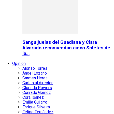
Sanguijuelas del Guadiana y Clara
Alvarado recomiendan cinco Soletes de
la…
Opinión
Alonso Torres
Ángel Lozano
Carmen Heras
Cartas al director
Clorinda Powers
Conrado Gómez
Cora Ibáñez
Emilia Guijarro
Enrique Silveira
Felipe Fernández