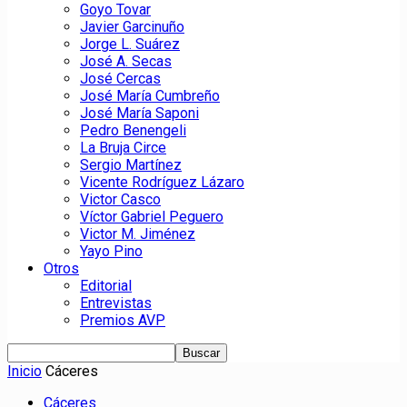
Goyo Tovar
Javier Garcinuño
Jorge L. Suárez
José A. Secas
José Cercas
José María Cumbreño
José María Saponi
Pedro Benengeli
La Bruja Circe
Sergio Martínez
Vicente Rodríguez Lázaro
Victor Casco
Víctor Gabriel Peguero
Victor M. Jiménez
Yayo Pino
Otros
Editorial
Entrevistas
Premios AVP
Inicio
Cáceres
Cáceres