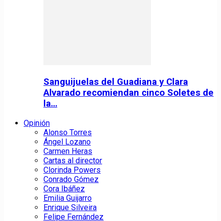
Sanguijuelas del Guadiana y Clara
Alvarado recomiendan cinco Soletes de
la…
Opinión
Alonso Torres
Ángel Lozano
Carmen Heras
Cartas al director
Clorinda Powers
Conrado Gómez
Cora Ibáñez
Emilia Guijarro
Enrique Silveira
Felipe Fernández