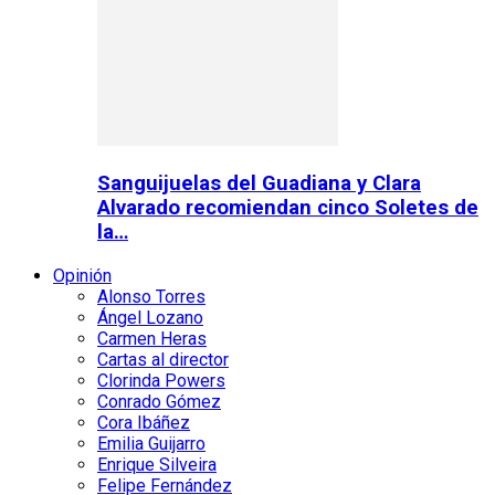
Sanguijuelas del Guadiana y Clara
Alvarado recomiendan cinco Soletes de
la…
Opinión
Alonso Torres
Ángel Lozano
Carmen Heras
Cartas al director
Clorinda Powers
Conrado Gómez
Cora Ibáñez
Emilia Guijarro
Enrique Silveira
Felipe Fernández