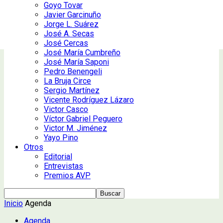
Goyo Tovar
Javier Garcinuño
Jorge L. Suárez
José A. Secas
José Cercas
José María Cumbreño
José María Saponi
Pedro Benengeli
La Bruja Circe
Sergio Martínez
Vicente Rodríguez Lázaro
Victor Casco
Víctor Gabriel Peguero
Victor M. Jiménez
Yayo Pino
Otros
Editorial
Entrevistas
Premios AVP
Inicio
Agenda
Agenda