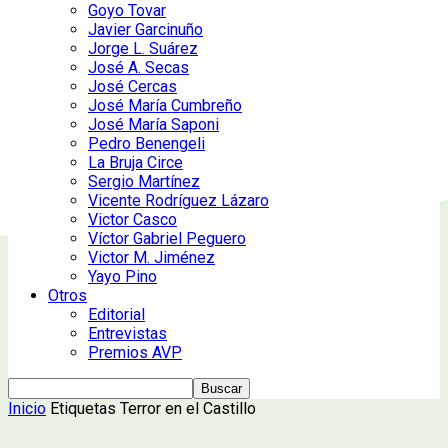
Goyo Tovar
Javier Garcinuño
Jorge L. Suárez
José A. Secas
José Cercas
José María Cumbreño
José María Saponi
Pedro Benengeli
La Bruja Circe
Sergio Martínez
Vicente Rodríguez Lázaro
Victor Casco
Víctor Gabriel Peguero
Victor M. Jiménez
Yayo Pino
Otros
Editorial
Entrevistas
Premios AVP
Inicio
Etiquetas
Terror en el Castillo