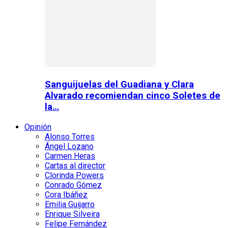
Sanguijuelas del Guadiana y Clara
Alvarado recomiendan cinco Soletes de
la…
Opinión
Alonso Torres
Ángel Lozano
Carmen Heras
Cartas al director
Clorinda Powers
Conrado Gómez
Cora Ibáñez
Emilia Guijarro
Enrique Silveira
Felipe Fernández