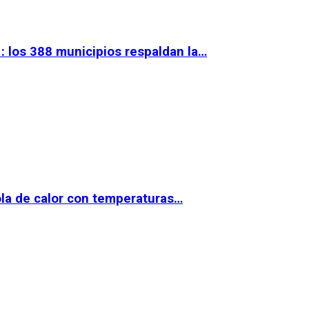
 los 388 municipios respaldan la…
la de calor con temperaturas…