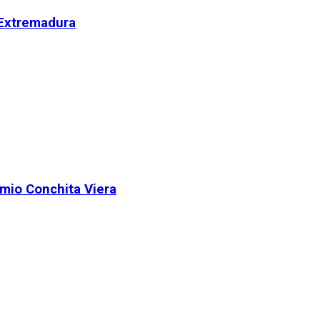
 Extremadura
remio Conchita Viera