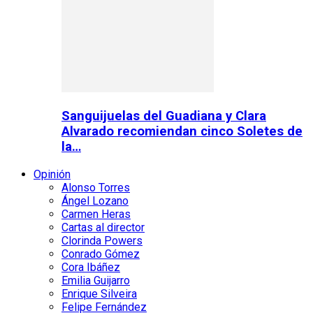
Sanguijuelas del Guadiana y Clara
Alvarado recomiendan cinco Soletes de
la…
Opinión
Alonso Torres
Ángel Lozano
Carmen Heras
Cartas al director
Clorinda Powers
Conrado Gómez
Cora Ibáñez
Emilia Guijarro
Enrique Silveira
Felipe Fernández