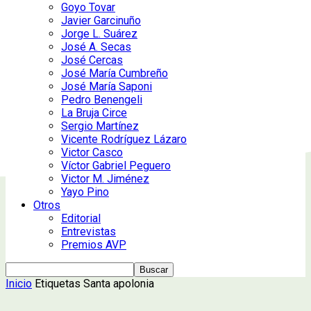
Goyo Tovar
Javier Garcinuño
Jorge L. Suárez
José A. Secas
José Cercas
José María Cumbreño
José María Saponi
Pedro Benengeli
La Bruja Circe
Sergio Martínez
Vicente Rodríguez Lázaro
Victor Casco
Víctor Gabriel Peguero
Victor M. Jiménez
Yayo Pino
Otros
Editorial
Entrevistas
Premios AVP
Inicio
Etiquetas
Santa apolonia