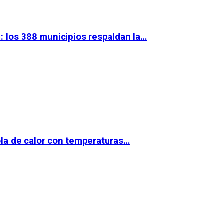
 los 388 municipios respaldan la…
la de calor con temperaturas…