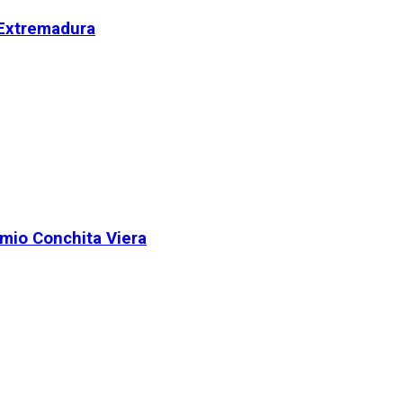
 Extremadura
remio Conchita Viera