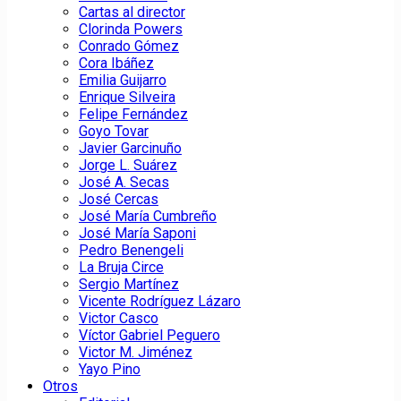
Cartas al director
Clorinda Powers
Conrado Gómez
Cora Ibáñez
Emilia Guijarro
Enrique Silveira
Felipe Fernández
Goyo Tovar
Javier Garcinuño
Jorge L. Suárez
José A. Secas
José Cercas
José María Cumbreño
José María Saponi
Pedro Benengeli
La Bruja Circe
Sergio Martínez
Vicente Rodríguez Lázaro
Victor Casco
Víctor Gabriel Peguero
Victor M. Jiménez
Yayo Pino
Otros