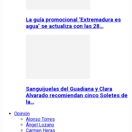
La guía promocional ‘Extremadura es
agua’ se actualiza con las 28…
Sanguijuelas del Guadiana y Clara
Alvarado recomiendan cinco Soletes de
la…
Opinión
Alonso Torres
Ángel Lozano
Carmen Heras