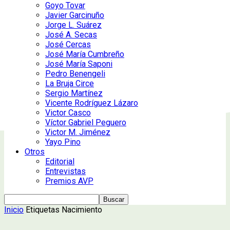
Goyo Tovar
Javier Garcinuño
Jorge L. Suárez
José A. Secas
José Cercas
José María Cumbreño
José María Saponi
Pedro Benengeli
La Bruja Circe
Sergio Martínez
Vicente Rodríguez Lázaro
Victor Casco
Víctor Gabriel Peguero
Victor M. Jiménez
Yayo Pino
Otros
Editorial
Entrevistas
Premios AVP
Inicio
Etiquetas
Nacimiento