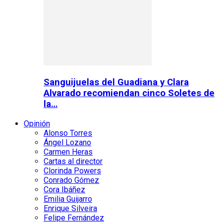
Sanguijuelas del Guadiana y Clara
Alvarado recomiendan cinco Soletes de
la…
Opinión
Alonso Torres
Ángel Lozano
Carmen Heras
Cartas al director
Clorinda Powers
Conrado Gómez
Cora Ibáñez
Emilia Guijarro
Enrique Silveira
Felipe Fernández