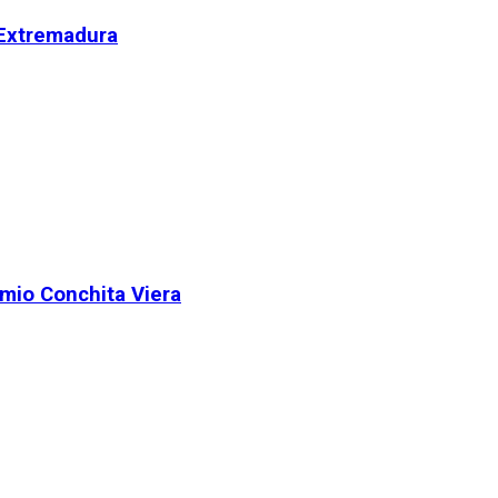
 Extremadura
remio Conchita Viera