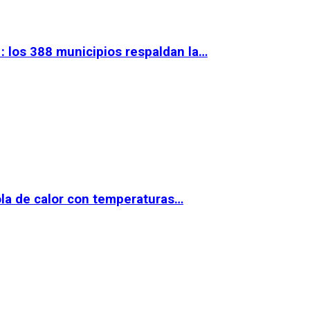
 los 388 municipios respaldan la…
la de calor con temperaturas…